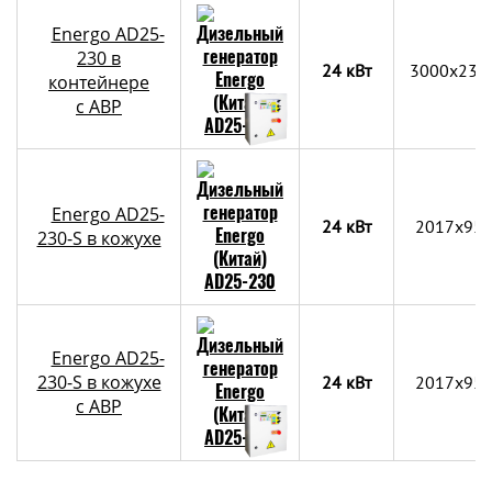
Energo AD25-
230 в
24 кВт
3000х230
контейнере
c АВР
Energo AD25-
24 кВт
2017x95
230-S в кожухе
Energo AD25-
230-S в кожухе
24 кВт
2017x95
с АВР