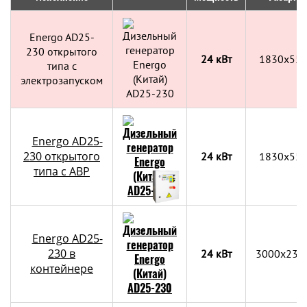
Energo AD25-
230 открытого
24 кВт
1830x55
типа с
электрозапуском
Energo AD25-
230 открытого
24 кВт
1830x55
типа с АВР
Energo AD25-
230 в
24 кВт
3000х230
контейнере