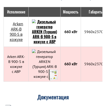
Исполнение
Мощность
Габариты, 
Arken
ARK-B
660 кВт
5960x2370x
900-S в
кожухе
Arken ARK-
B 900-S в
660 кВт
5960x2370x
кожухе
с АВР
Документация