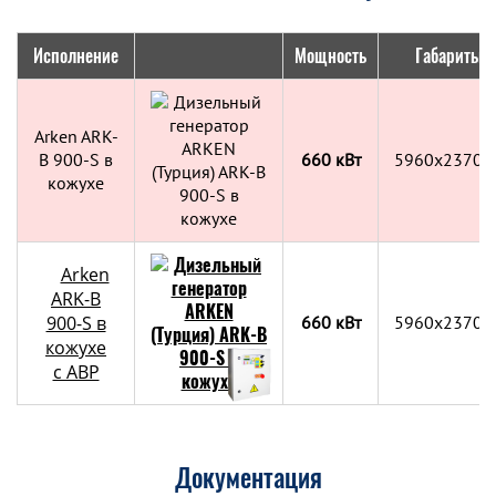
Исполнение
Мощность
Габариты, 
Arken ARK-
B 900-S в
660 кВт
5960x2370x
кожухе
Arken
ARK-B
900-S в
660 кВт
5960x2370x
кожухе
с АВР
Документация