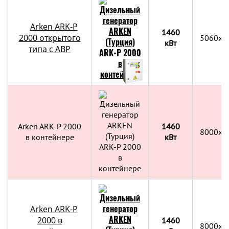
Arken ARK-P
1460
2000 открытого
5060x2
кВт
типа с АВР
Arken ARK-P 2000
1460
8000х2
в контейнере
кВт
Arken ARK-P
2000 в
1460
8000х2