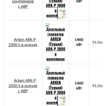
контейнере
кВт
c АВР
Arken ARK-P
1460
9126x2
2000-S в кожухе
кВт
Arken ARK-P
1460
2000-S в кожухе
9126x2
кВт
с АВР