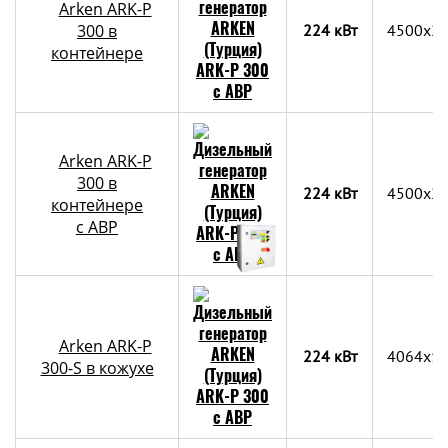
Arken ARK-P
300 в
224 кВт
4500х2
контейнере
Arken ARK-P
300 в
224 кВт
4500х2
контейнере
c АВР
Arken ARK-P
224 кВт
4064x1
300-S в кожухе