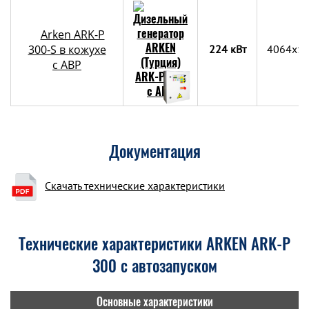
Arken ARK-P
300-S в кожухе
224 кВт
4064x1
с АВР
Документация
Скачать технические характеристики
Технические характеристики ARKEN ARK-P
300 с автозапуском
Основные характеристики