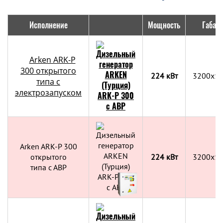
Исполнение
Мощность
Габар
Arken ARK-P
300 открытого
224 кВт
3200x1
типа с
электрозапуском
Arken ARK-P 300
открытого
224 кВт
3200x1
типа с АВР