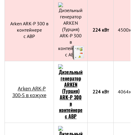
Arken ARK-P 300 в
контейнере
224 кВт
4500х2
c АВР
Arken ARK-P
224 кВт
4064x1
300-S в кожухе