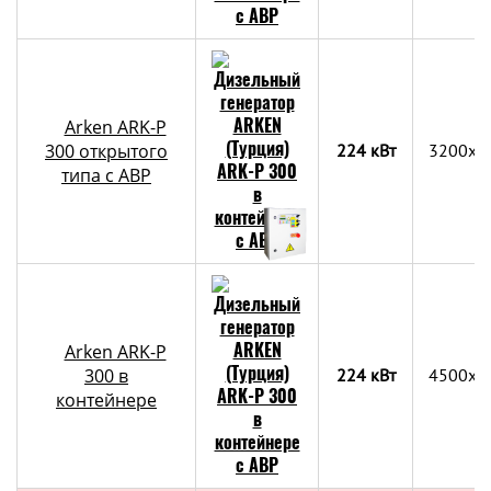
Arken ARK-P
300 открытого
224 кВт
3200x1
типа с АВР
Arken ARK-P
300 в
224 кВт
4500х2
контейнере