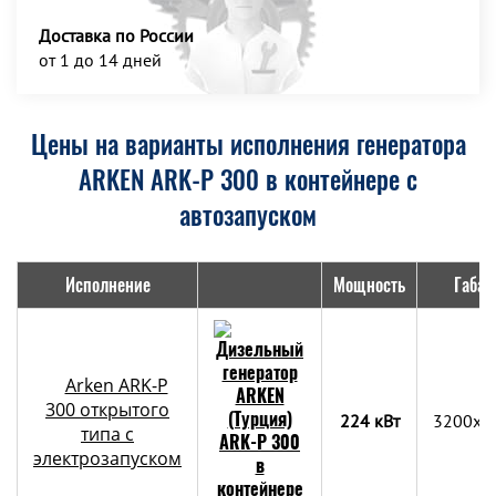
Доставка по России
от 1 до 14 дней
Цены на варианты исполнения генератора
ARKEN ARK-P 300 в контейнере с
автозапуском
Исполнение
Мощность
Габар
Arken ARK-P
300 открытого
224 кВт
3200x1
типа с
электрозапуском