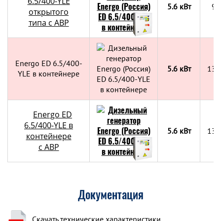
6.5/400-YLE
5.6 кВт
90
открытого
типа с АВР
Energo ED 6.5/400-
5.6 кВт
130
YLE в контейнере
Energo ED
6.5/400-YLE в
5.6 кВт
130
контейнере
c АВР
Документация
Скачать технические характеристики