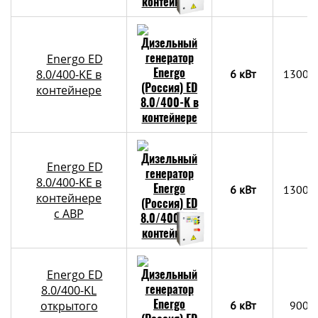
Energo ED
8.0/400-KE в
6 кВт
1300x
контейнере
Energo ED
8.0/400-KE в
6 кВт
1300x
контейнере
c АВР
Energo ED
8.0/400-KL
открытого
6 кВт
900х