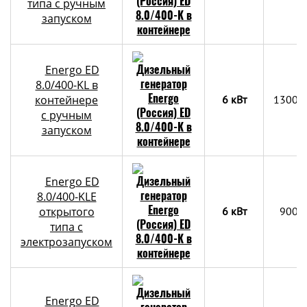
типа с ручным
запуском
Energo ED
8.0/400-KL в
контейнере
6 кВт
1300x
с ручным
запуском
Energo ED
8.0/400-KLE
открытого
6 кВт
900х
типа с
электрозапуском
Energo ED