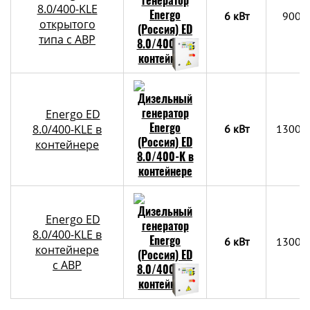
8.0/400-KLE
6 кВт
900х
открытого
типа с АВР
Energo ED
8.0/400-KLE в
6 кВт
1300x
контейнере
Energo ED
8.0/400-KLE в
6 кВт
1300x
контейнере
c АВР