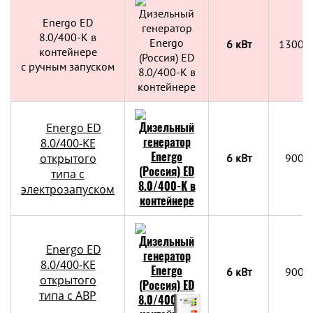
Energo ED
8.0/400-K в
6 кВт
1300x
контейнере
с ручным запуском
Energo ED
8.0/400-KE
открытого
6 кВт
900х
типа с
электрозапуском
Energo ED
8.0/400-KE
6 кВт
900х
открытого
типа с АВР