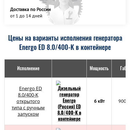
Доставка по России
от 1 до 14 дней
Цены на варианты исполнения генератора
Energo ED 8.0/400-K в контейнере
Исполнение
Мощность
Габа
Energo ED
8.0/400-K
открытого
6 кВт
900х
типа с ручным
запуском