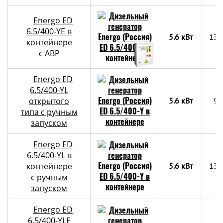
Energo ED
6.5/400-YE в
5.6 кВт
130
контейнере
c АВР
Energo ED
6.5/400-YL
открытого
5.6 кВт
90
типа с ручным
запуском
Energo ED
6.5/400-YL в
контейнере
5.6 кВт
130
с ручным
запуском
Energo ED
6.5/400-YLE