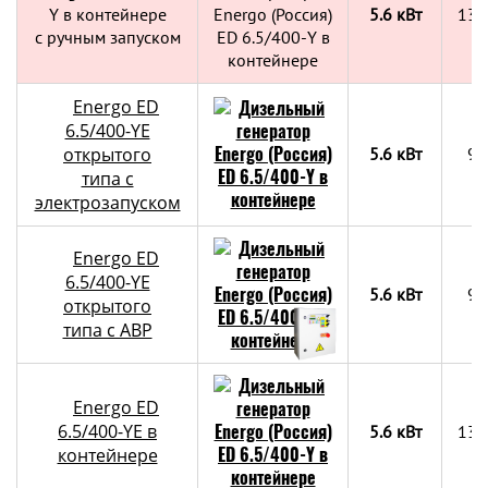
Y в контейнере
5.6 кВт
130
с ручным запуском
Energo ED
6.5/400-YE
открытого
5.6 кВт
90
типа с
электрозапуском
Energo ED
6.5/400-YE
5.6 кВт
90
открытого
типа с АВР
Energo ED
6.5/400-YE в
5.6 кВт
130
контейнере