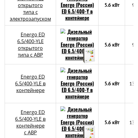
открытого
5.6 кВт
90
типа с
электрозапуском
Energo ED
6.5/400-YLE
5.6 кВт
90
открытого
типа с АВР
Energo ED
6.5/400-YLE в
5.6 кВт
130
контейнере
Energo ED
6.5/400-YLE в
5.6 кВт
130
контейнере
c АВР