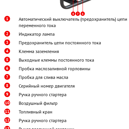
1
Автоматический выключатель (предохранитель) цепи
переменного тока
2
Индикатор лампа
3
Предохранитель цепи постоянного тока
4
Клемма заземления
5
Выходные клеммы постоянного тока
6
Пробка маслозаливной горловины
7
Пробка для слива масла
8
Серийный номер двигателя
9
Ручка ручного стартера
10
Воздушный фильтр
11
Топливный кран
12
Ручка ручного стартера
13