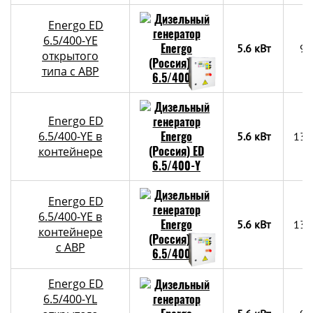
Energo ED
6.5/400-YE
5.6 кВт
90
открытого
типа с АВР
Energo ED
6.5/400-YE в
5.6 кВт
130
контейнере
Energo ED
6.5/400-YE в
5.6 кВт
130
контейнере
c АВР
Energo ED
6.5/400-YL