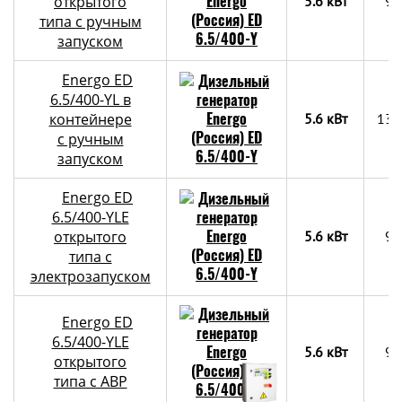
открытого
5.6 кВт
90
типа с ручным
запуском
Energo ED
6.5/400-YL в
контейнере
5.6 кВт
130
с ручным
запуском
Energo ED
6.5/400-YLE
открытого
5.6 кВт
90
типа с
электрозапуском
Energo ED
6.5/400-YLE
5.6 кВт
90
открытого
типа с АВР