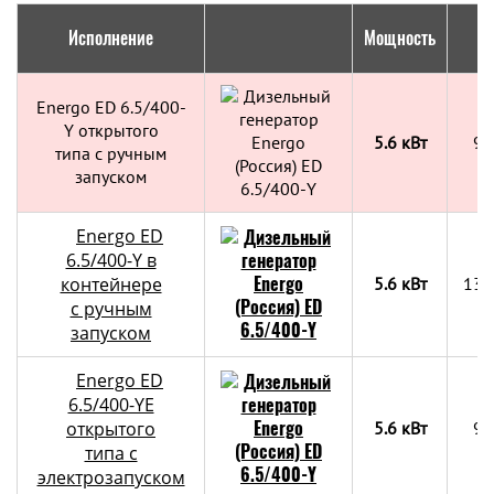
Исполнение
Мощность
Г
Energo ED 6.5/400-
Y открытого
5.6 кВт
90
типа с ручным
запуском
Energo ED
6.5/400-Y в
контейнере
5.6 кВт
130
с ручным
запуском
Energo ED
6.5/400-YE
открытого
5.6 кВт
90
типа с
электрозапуском